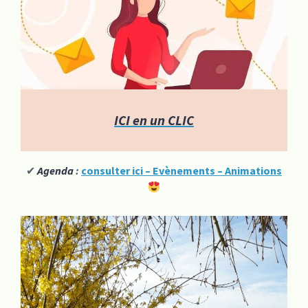
ICI en un CLIC
✔
Agenda
:
consulter ici –
Evènem
ents – Animations