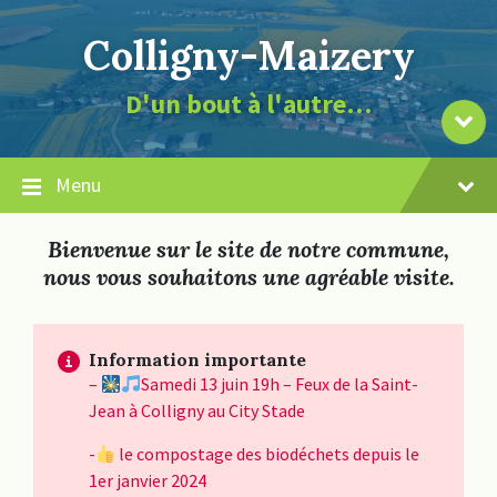
Skip
Skip
Skip
page
to
to
to
la
Colligny-Maizery
content
main
footer
de
navigation
contenu
le
D'un bout à l'autre…
vers
Descendre
Menu
Bienvenue sur le site de notre commune,
nous vous souhaitons une agréable visite.
Information importante
–
Samedi 13 juin 19h – Feux de la Saint-
Jean à Colligny au City Stade
-
le compostage des biodéchets depuis le
1er janvier 2024