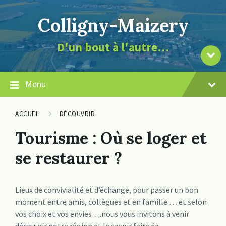
Skip
Skip
Skip
page
to
to
to
la
Colligny-Maizery
content
main
footer
de
navigation
contenu
le
D'un bout à l'autre…
vers
Descendre
Menu
ACCUEIL
DÉCOUVRIR
Tourisme : Où se loger et
se restaurer ?
Lieux de convivialité et d’échange, pour passer un bon
moment entre amis, collègues et en famille … et selon
vos choix et vos envies….nous vous invitons à venir