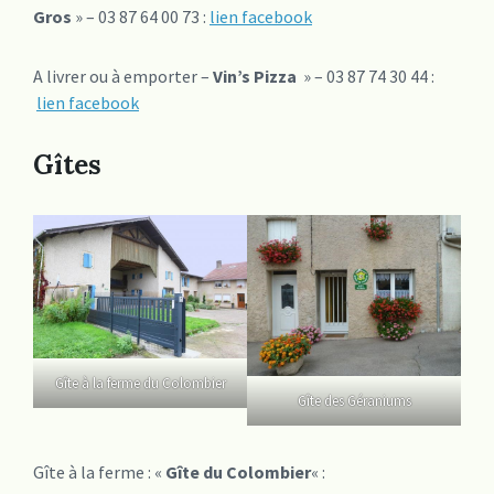
Gros
» – 03 87 64 00 73 :
lien facebook
A livrer ou à emporter –
Vin’s Pizza
» – 03 87 74 30 44 :
lien facebook
Gîtes
Gîte à la ferme du Colombier
Gîte des Géraniums
Gîte à la ferme : «
Gîte du Colombier
« :