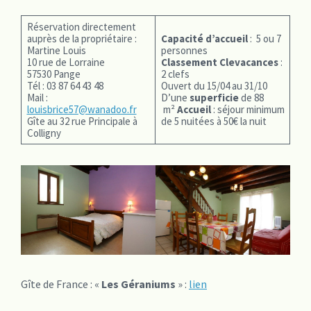
Réservation directement
auprès de la propriétaire :
Capacité d’accueil
: 5 ou 7
Martine Louis
personnes
10 rue de Lorraine
Classement Clevacances
:
57530 Pange
2 clefs
Tél : 03 87 64 43 48
Ouvert du 15/04 au 31/10
Mail :
D’une
superficie
de 88
louisbrice57@wanadoo.fr
m²
Accueil
: séjour minimum
Gîte au 32 rue Principale à
de 5 nuitées à 50€ la nuit
Colligny
Gîte de France : «
Les Géraniums
» :
lien