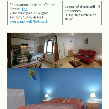
Réservation sur le site Gîte de
Capacité d’accueil
: 4
France :
lien
personnes
2 rue Principale à Colligny
D’une
superficie
de
Tel : 03 87 64 40 47 Mail :
40 m²
yves.paul.noel@hotmail.fr