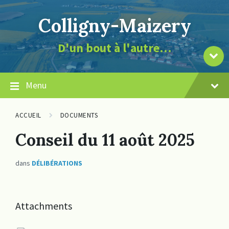
Skip
Skip
Skip
page
to
to
to
la
Colligny-Maizery
content
main
footer
de
navigation
contenu
le
D'un bout à l'autre…
vers
Descendre
Menu
ACCUEIL
DOCUMENTS
Conseil du 11 août 2025
dans
DÉLIBÉRATIONS
Attachments