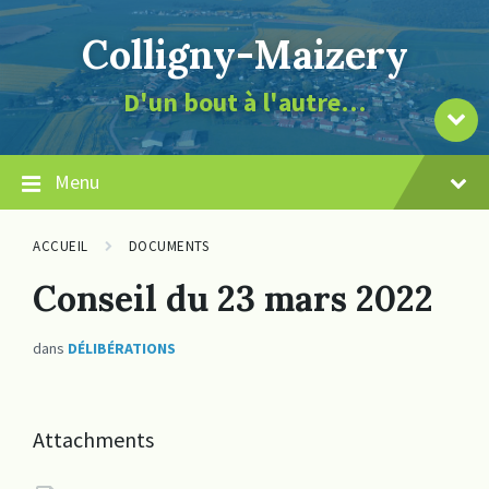
Skip
Skip
Skip
page
to
to
to
la
Colligny-Maizery
content
main
footer
de
navigation
contenu
le
D'un bout à l'autre…
vers
Descendre
Menu
ACCUEIL
DOCUMENTS
Conseil du 23 mars 2022
dans
DÉLIBÉRATIONS
Attachments