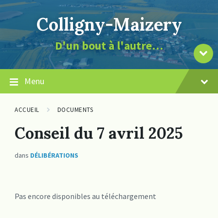
Skip
Skip
Skip
page
to
to
to
la
Colligny-Maizery
content
main
footer
de
navigation
contenu
le
D'un bout à l'autre…
vers
Descendre
Menu
ACCUEIL
DOCUMENTS
Conseil du 7 avril 2025
dans
DÉLIBÉRATIONS
Pas encore disponibles au téléchargement