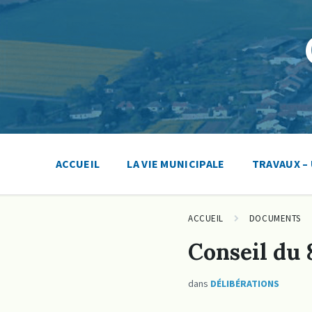
Skip
Skip
Skip
to
to
to
content
main
footer
navigation
ACCUEIL
LA VIE MUNICIPALE
TRAVAUX –
ACCUEIL
DOCUMENTS
Conseil du
dans
DÉLIBÉRATIONS