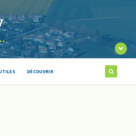
y
page
la
de
e…
contenu
le
vers
Descendre
UTILES
DÉCOUVRIR