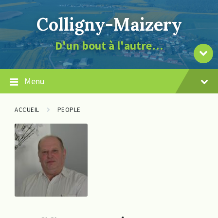
Skip
Skip
Skip
page
to
to
to
la
Colligny-Maizery
content
main
footer
de
navigation
contenu
le
D'un bout à l'autre…
vers
Descendre
Menu
ACCUEIL
PEOPLE