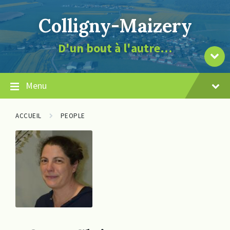
Skip
Skip
Skip
page
to
to
to
la
Colligny-Maizery
content
main
footer
de
navigation
contenu
le
D'un bout à l'autre…
vers
Descendre
Menu
ACCUEIL
PEOPLE